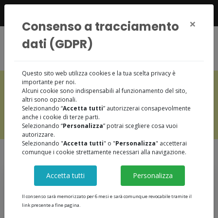
347 5509479
×
Consenso a tracciamento
dati (GDPR)
Questo sito web utilizza cookies e la tua scelta privacy è
importante per noi.
Avviso disponibilità alloggi di
Alcuni cookie sono indispensabili al funzionamento del sito,
edilizia convenzionata
altri sono opzionali.
Selezionando “
Accetta tutti
” autorizzerai consapevolmente
Previous
Nex
anche i cookie di terze parti.
Maggiori informazioni
Selezionando “
Personalizza
” potrai scegliere cosa vuoi
autorizzare.
Selezionando "
Accetta tutti
" o "
Personalizza
" accetterai
comunque i cookie strettamente necessari alla navigazione.
Accetta tutti
Personalizza
Bandi di gara
Il consenso sarà memorizzato per 6 mesi e sarà comunque revocabile tramite il
link presente a fine pagina.
Dal 18/10/2018 è entrato in vigore l'obbligo di svolgere le