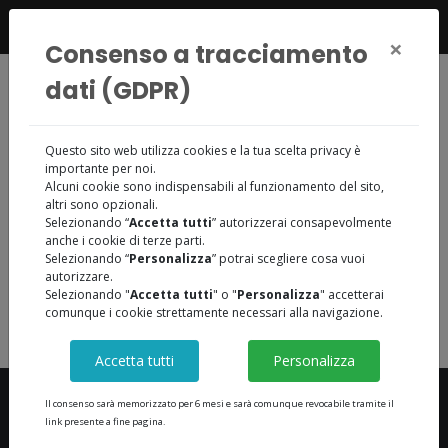
347 5509479
×
Consenso a tracciamento
dati (GDPR)
Questo sito web utilizza cookies e la tua scelta privacy è
Documenti
importante per noi.
Alcuni cookie sono indispensabili al funzionamento del sito,
Delibere
altri sono opzionali.
Selezionando “
Accetta tutti
” autorizzerai consapevolmente
anche i cookie di terze parti.
Nessun documento presente in archivio
Selezionando “
Personalizza
” potrai scegliere cosa vuoi
autorizzare.
Selezionando "
Accetta tutti
" o "
Personalizza
" accetterai
comunque i cookie strettamente necessari alla navigazione.
Accetta tutti
Personalizza
Il consenso sarà memorizzato per 6 mesi e sarà comunque revocabile tramite il
link presente a fine pagina.