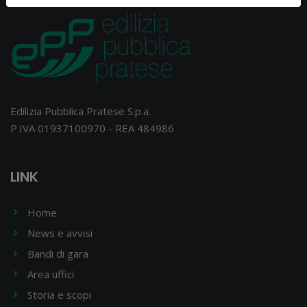
Edilizia Pubblica Pratese S.p.a.
P.IVA 01937100970 - REA 484986
LINK
Home
News e avvisi
Bandi di gara
Area uffici
Storia e scopi