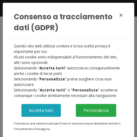
347 5509479
×
Consenso a tracciamento
dati (GDPR)
Questo sito web utilizza cookies e la tua scelta privacy è
Chi siamo /
Amministrazione Trasparente
importante per noi.
Alcuni cookie sono indispensabili al funzionamento del sito,
Amministrazione
altri sono opzionali.
Selezionando “
Accetta tutti
” autorizzerai consapevolmente
Trasparente
anche i cookie di terze parti.
Selezionando “
Personalizza
” potrai scegliere cosa vuoi
autorizzare.
Selezionando "
Accetta tutti
" o "
Personalizza
" accetterai
comunque i cookie strettamente necessari alla navigazione.
Accetta tutti
Personalizza
Naviga tra le categorie:
Il consenso sarà memorizzato per 6 mesi e sarà comunque revocabile tramite il
link presente a fine pagina.
Piano Triennale Lavori 2024-2026 approvato con