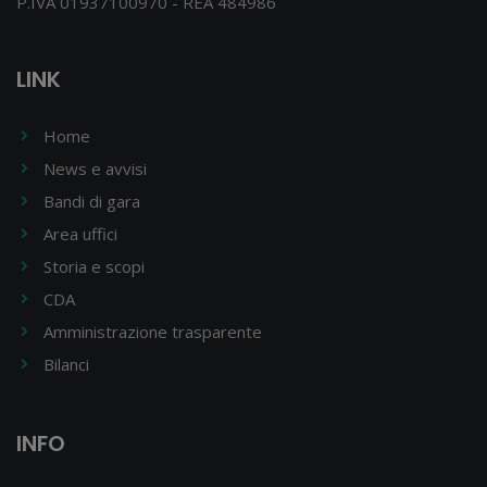
P.IVA 01937100970 - REA 484986
LINK
Home
News e avvisi
Bandi di gara
Area uffici
Storia e scopi
CDA
Amministrazione trasparente
Bilanci
INFO